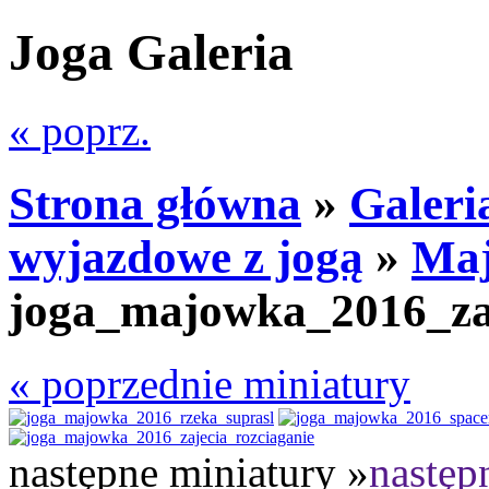
Joga Galeria
« poprz.
Strona główna
»
Galeri
wyjazdowe z jogą
»
Maj
joga_majowka_2016_zaj
« poprzednie miniatury
następne miniatury »
następ