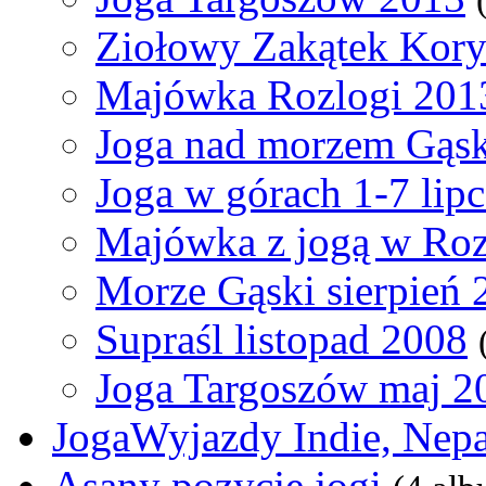
Ziołowy Zakątek Kory
Majówka Rozlogi 201
Joga nad morzem Gąski
Joga w górach 1-7 lip
Majówka z jogą w Ro
Morze Gąski sierpień 
Supraśl listopad 2008
Joga Targoszów maj 2
JogaWyjazdy Indie, Nepa
Asany pozycje jogi