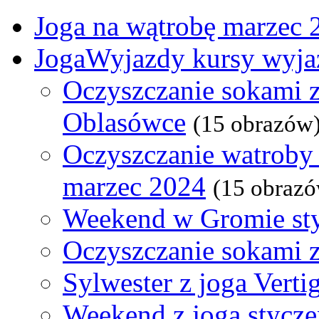
Joga na wątrobę marzec 
JogaWyjazdy kursy wyja
Oczyszczanie sokami z
Oblasówce
(15 obrazów
Oczyszczanie watroby 
marzec 2024
(15 obraz
Weekend w Gromie st
Oczyszczanie sokami 
Sylwester z joga Verti
Weekend z jogą stycz