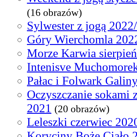
(16 obrazów)
Sylwester z jogą 2022
Góry Wierchomla 202
Morze Karwia sierpie
Intenisve Muchomorek
Pałac i Folwark Galin
Oczyszczanie sokami 
2021
(20 obrazów)
Leleszki czerwiec 202
Koryciny Boże Ciało 