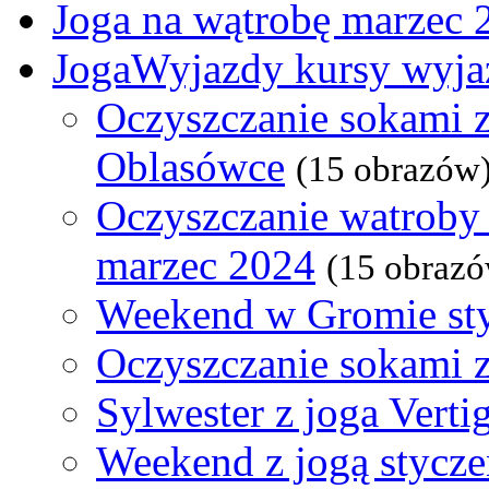
Joga na wątrobę marzec 
JogaWyjazdy kursy wyja
Oczyszczanie sokami z
Oblasówce
(15 obrazów
Oczyszczanie watroby 
marzec 2024
(15 obraz
Weekend w Gromie st
Oczyszczanie sokami 
Sylwester z joga Verti
Weekend z jogą stycz