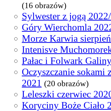
(16 obrazów)
Sylwester z jogą 2022
Góry Wierchomla 202
Morze Karwia sierpie
Intenisve Muchomorek
Pałac i Folwark Galin
Oczyszczanie sokami 
2021
(20 obrazów)
Leleszki czerwiec 202
Koryciny Boże Ciało 