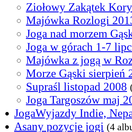
Ziołowy Zakątek Kory
Majówka Rozlogi 201
Joga nad morzem Gąski
Joga w górach 1-7 lip
Majówka z jogą w Ro
Morze Gąski sierpień 
Supraśl listopad 2008
Joga Targoszów maj 2
JogaWyjazdy Indie, Nepa
Asany pozycje jogi
(4 al