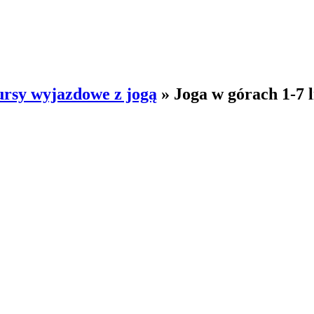
rsy wyjazdowe z jogą
»
Joga w górach 1-7 