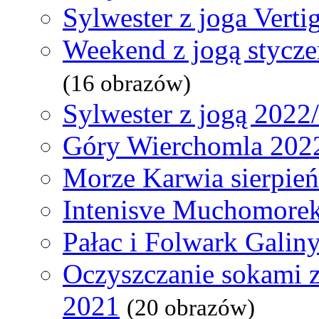
Sylwester z joga Verti
Weekend z jogą stycz
(16 obrazów)
Sylwester z jogą 2022
Góry Wierchomla 202
Morze Karwia sierpie
Intenisve Muchomorek
Pałac i Folwark Galin
Oczyszczanie sokami 
2021
(20 obrazów)