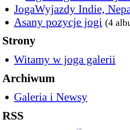
JogaWyjazdy Indie, Nepa
Asany pozycje jogi
(4 al
Strony
Witamy w joga galerii
Archiwum
Galeria i Newsy
RSS