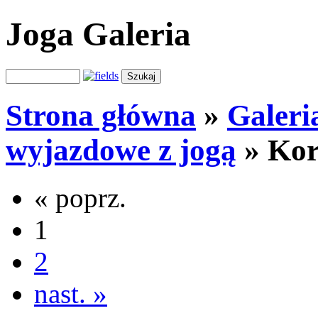
Joga Galeria
Strona główna
»
Galeri
wyjazdowe z jogą
»
Kor
« poprz.
1
2
nast. »