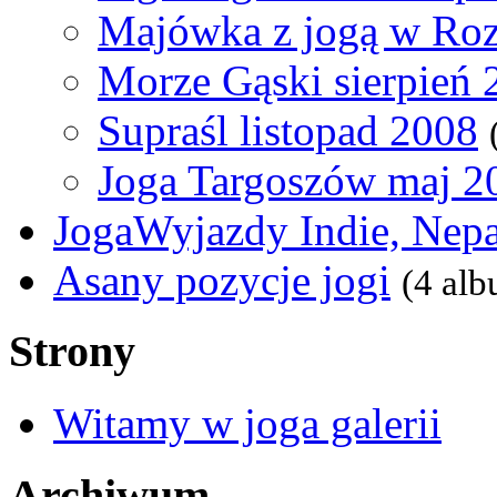
Majówka z jogą w Ro
Morze Gąski sierpień 
Supraśl listopad 2008
Joga Targoszów maj 2
JogaWyjazdy Indie, Nepa
Asany pozycje jogi
(4 al
Strony
Witamy w joga galerii
Archiwum