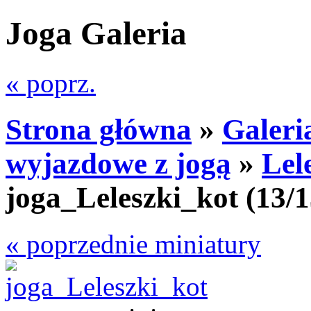
Joga Galeria
« poprz.
Strona główna
»
Galeri
wyjazdowe z jogą
»
Lel
joga_Leleszki_kot
(13/1
« poprzednie miniatury