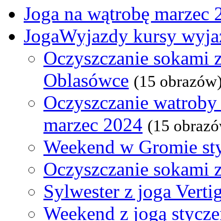
Joga na wątrobę marzec 
JogaWyjazdy kursy wyja
Oczyszczanie sokami z
Oblasówce
(15 obrazów
Oczyszczanie watroby 
marzec 2024
(15 obraz
Weekend w Gromie st
Oczyszczanie sokami 
Sylwester z joga Verti
Weekend z jogą stycz