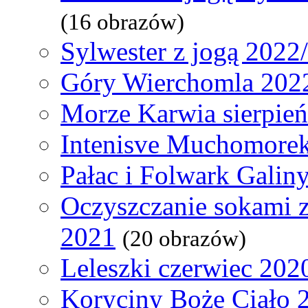
(16 obrazów)
Sylwester z jogą 2022
Góry Wierchomla 202
Morze Karwia sierpie
Intenisve Muchomorek
Pałac i Folwark Galin
Oczyszczanie sokami 
2021
(20 obrazów)
Leleszki czerwiec 202
Koryciny Boże Ciało 