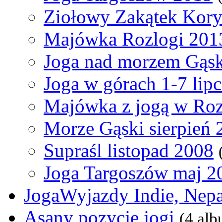
Ziołowy Zakątek Kory
Majówka Rozlogi 201
Joga nad morzem Gąski
Joga w górach 1-7 lip
Majówka z jogą w Ro
Morze Gąski sierpień 
Supraśl listopad 2008
Joga Targoszów maj 2
JogaWyjazdy Indie, Nepa
Asany pozycje jogi
(4 al