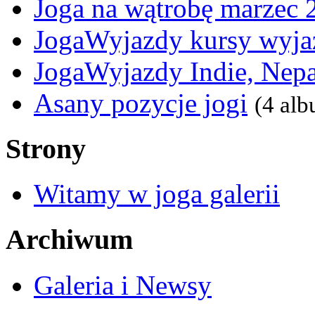
Joga na wątrobę marzec 
JogaWyjazdy kursy wyja
JogaWyjazdy Indie, Nepa
Asany pozycje jogi
(4 al
Strony
Witamy w joga galerii
Archiwum
Galeria i Newsy