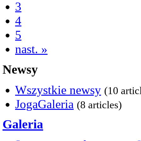
3
4
5
nast. »
Newsy
Wszystkie newsy
(10 artic
JogaGaleria
(8 articles)
Galeria