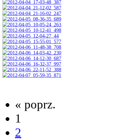
« poprz.
1
2