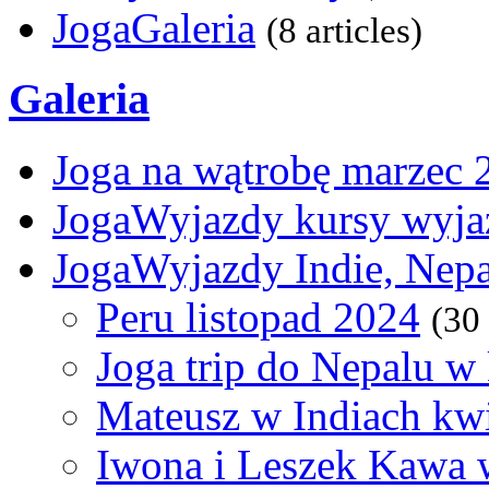
JogaGaleria
(8 articles)
Galeria
Joga na wątrobę marzec 
JogaWyjazdy kursy wyja
JogaWyjazdy Indie, Nepa
Peru listopad 2024
(30
Joga trip do Nepalu w
Mateusz w Indiach kw
Iwona i Leszek Kawa 