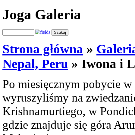
Joga Galeria
Strona główna
»
Galeri
Nepal, Peru
»
Iwona i 
Po miesięcznym pobycie w I
wyruszyliśmy na zwiedzani
Krishnamurtiego, w Pondich
gdzie znajduje się góra Ar