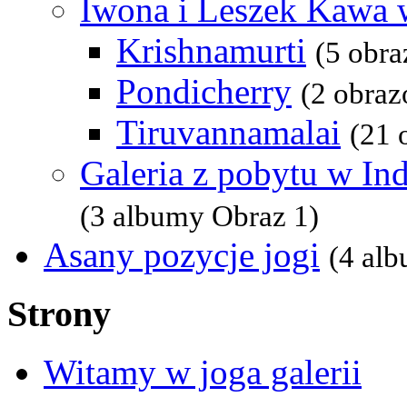
Iwona i Leszek Kawa 
Krishnamurti
(5 obr
Pondicherry
(2 obra
Tiruvannamalai
(21 
Galeria z pobytu w In
(3 albumy Obraz 1)
Asany pozycje jogi
(4 al
Strony
Witamy w joga galerii