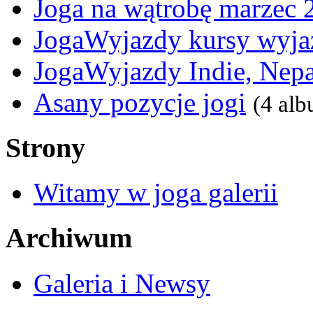
Joga na wątrobę marzec 
JogaWyjazdy kursy wyja
JogaWyjazdy Indie, Nepa
Asany pozycje jogi
(4 al
Strony
Witamy w joga galerii
Archiwum
Galeria i Newsy