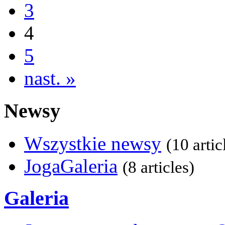
3
4
5
nast. »
Newsy
Wszystkie newsy
(10 artic
JogaGaleria
(8 articles)
Galeria