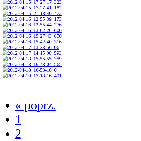
« poprz.
1
2