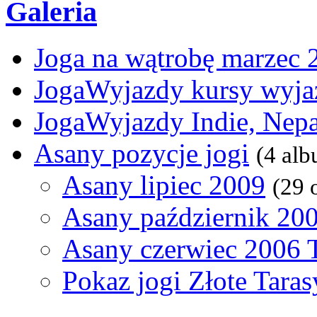
Galeria
Joga na wątrobę marzec 
JogaWyjazdy kursy wyja
JogaWyjazdy Indie, Nepa
Asany pozycje jogi
(4 al
Asany lipiec 2009
(29 
Asany październik 20
Asany czerwiec 2006 
Pokaz jogi Złote Tara