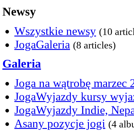
Newsy
Wszystkie newsy
(10 artic
JogaGaleria
(8 articles)
Galeria
Joga na wątrobę marzec 
JogaWyjazdy kursy wyja
JogaWyjazdy Indie, Nepa
Asany pozycje jogi
(4 al